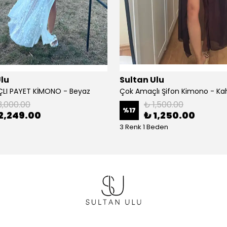
Ulu
Sultan Ulu
LI PAYET KİMONO - Beyaz
Çok Amaçlı Şifon Kimono - Ka
3,000.00
₺ 1,500.00
%
17
2,249.00
₺ 1,250.00
3 Renk 1 Beden