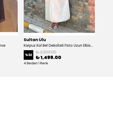
Sultan Ulu
Sulta
hve
Karpuz Kol Bel Dekolteli Fisto Uzun Elbise - Beyaz
İtalya
₺ 2,200.00
%
32
%
38
₺ 1,499.00
4 Beden 1 Renk
1 Renk 