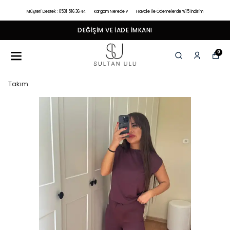
Müşteri Destek : 0531 516 36 44
Kargom Nerede ?
Havale İle Ödemelerde %15 İndirim
DEĞIŞIM VE İADE İMKANI
0
Takım