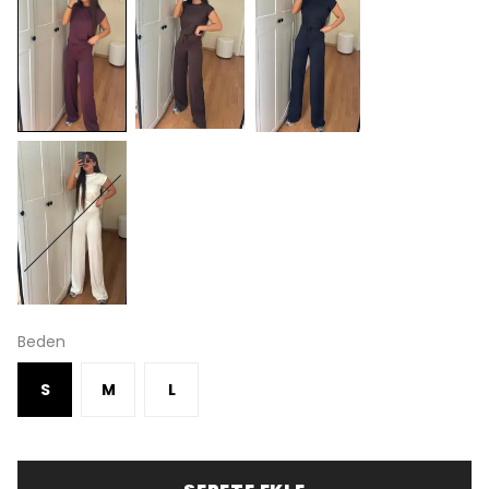
Beden
S
M
L