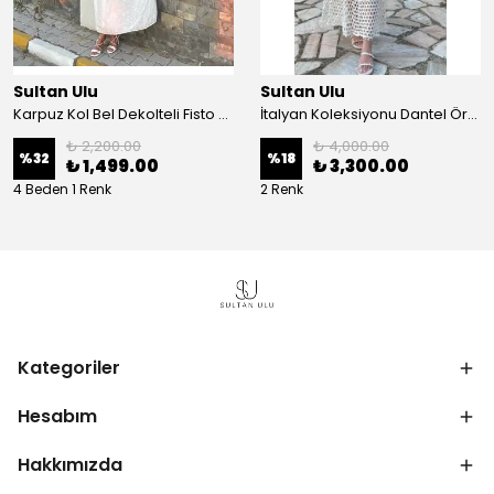
Sultan Ulu
Sultan Ulu
Karpuz Kol Bel Dekolteli Fisto Uzun Elbise - Beyaz
İtalyan Koleksiyonu Dantel Örgü Maxi Elbise - Krem
₺ 2,200.00
₺ 4,000.00
%
32
%
18
₺ 1,499.00
₺ 3,300.00
4 Beden 1 Renk
2 Renk
Kategoriler
Hesabım
Hakkımızda