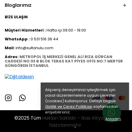
Bloglarımız
BİZE ULAŞIN
Müşteri Hizmetleri :
Hafta içi 09:00 - 19:00
WhatsApp :
0 531 516 36 44
Mail:
info@sultanulu.com
Adres:
METROPOL İŞ MERKEZİ GENEL ALİ RIZA GÜRCAN
CADDESİ NO:33 B BLOK TERAS KAT PİYES OFİS NO:7 MERTER
GÜNGÖREN İSTANBUL
Alışveriş deneyiminizi iyileştirmek için
yasal düzenlemelere uygun çerezler
(cookies) kullanıyoruz. Detaylı bilgiye
Gizlilik ve Çerez Politikası
sayfamızdan
erişebilirsiniz.
©2025 Tüm Hakları Saklıdır - İkas Altyapısı ile
Anladım
hazırlanmıştır.