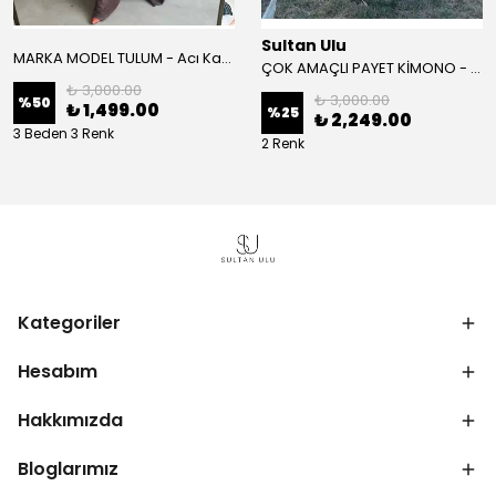
Sultan Ulu
MARKA MODEL TULUM - Acı Kahve
ÇOK AMAÇLI PAYET KİMONO - Beyaz
₺ 3,000.00
₺ 3,000.00
%
50
₺ 1,499.00
%
25
₺ 2,249.00
3 Beden 3 Renk
2 Renk
Kategoriler
Hesabım
Hakkımızda
Bloglarımız