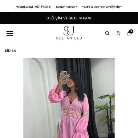
Müşteri Destek : 0531 516 36 44
Kargom Nerede ?
Havale İle Ödemelerde %15 İndirim
DEĞIŞIM VE İADE İMKANI
0
Elbise