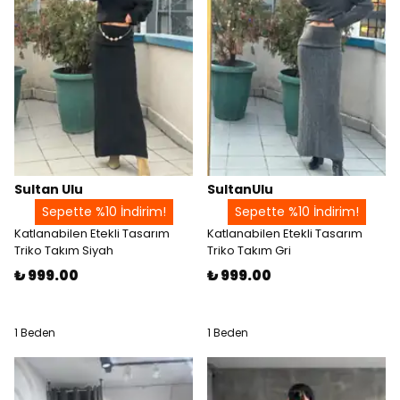
Sultan Ulu
SultanUlu
Sepette %10 İndirim!
Sepette %10 İndirim!
Katlanabilen Etekli Tasarım
Katlanabilen Etekli Tasarım
Triko Takım Siyah
Triko Takım Gri
₺ 999.00
₺ 999.00
1 Beden
1 Beden