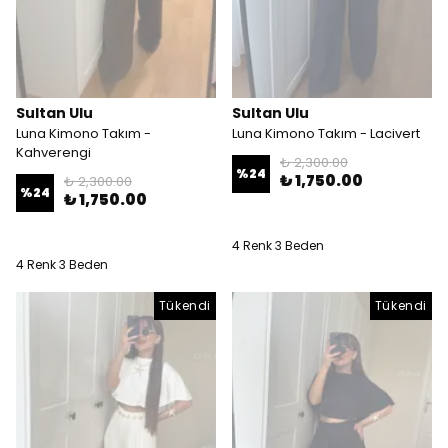
Sultan Ulu
Sultan Ulu
Luna Kimono Takım -
Luna Kimono Takım - Lacivert
Kahverengi
₺ 2,300.00
%
24
₺ 1,750.00
₺ 2,300.00
%
24
₺ 1,750.00
4 Renk 3 Beden
4 Renk 3 Beden
Tükendi
Tükendi