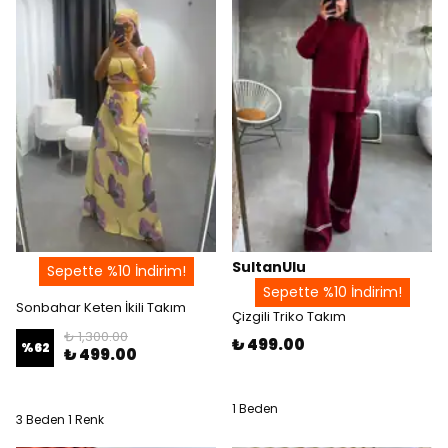
SultanUlu
Sepette %10 İndirim!
Sepette %10 İndirim!
Sonbahar Keten İkili Takım
Çizgili Triko Takım
₺ 1,300.00
₺ 499.00
%
62
₺ 499.00
1 Beden
3 Beden 1 Renk