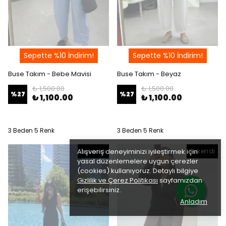
Sepette %10 İndirim!
Sepette %10 İndirim!
Buse Takım - Bebe Mavisi
Buse Takım - Beyaz
₺ 1,500.00
₺ 1,500.00
%
27
%
27
₺ 1,100.00
₺ 1,100.00
3 Beden 5 Renk
3 Beden 5 Renk
Alışveriş deneyiminizi iyileştirmek için
Tükendi
Tükendi
yasal düzenlemelere uygun çerezler
(cookies) kullanıyoruz. Detaylı bilgiye
Gizlilik ve Çerez Politikası
sayfamızdan
erişebilirsiniz.
Anladım