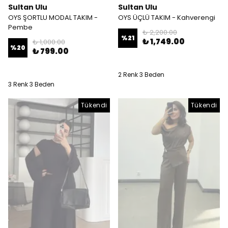
Sultan Ulu
Sultan Ulu
OYS ŞORTLU MODAL TAKIM -
OYS ÜÇLÜ TAKIM - Kahverengi
Pembe
₺ 2,200.00
%
21
₺ 1,749.00
₺ 1,000.00
%
20
₺ 799.00
2 Renk 3 Beden
3 Renk 3 Beden
Tükendi
Tükendi