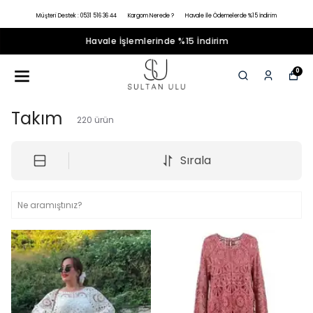
Müşteri Destek : 0531 516 36 44
Kargom Nerede ?
Havale İle Ödemelerde %15 İndirim
Havale İşlemlerinde %15 İndirim
0
Takım
220
ürün
Sırala