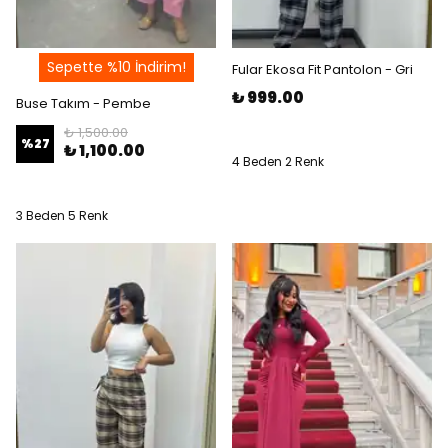
Sepette %10 İndirim!
Fular Ekosa Fit Pantolon - Gri
₺ 999.00
Buse Takım - Pembe
₺ 1,500.00
%
27
₺ 1,100.00
4 Beden 2 Renk
3 Beden 5 Renk