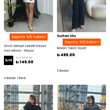
Sultan Ulu
Sepette %10 İndirim!
Sepette %10 İndirim!
Zincir detaylı ceketli beyaz
Müslin Takım Siyah
mini elbise - Beyaz
₺ 499.00
₺ 2,500.00
%
70
₺ 749.00
3 Beden
4 Beden 1 Renk