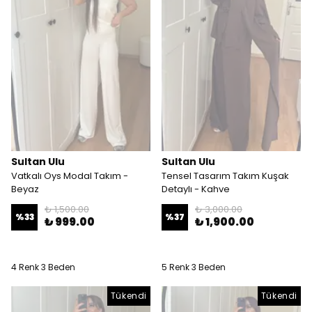
Sultan Ulu
Sultan Ulu
Vatkalı Oys Modal Takım -
Tensel Tasarım Takım Kuşak
Beyaz
Detaylı - Kahve
₺ 1,500.00
₺ 3,000.00
%
33
%
37
₺ 999.00
₺ 1,900.00
4 Renk 3 Beden
5 Renk 3 Beden
Tükendi
Tükendi