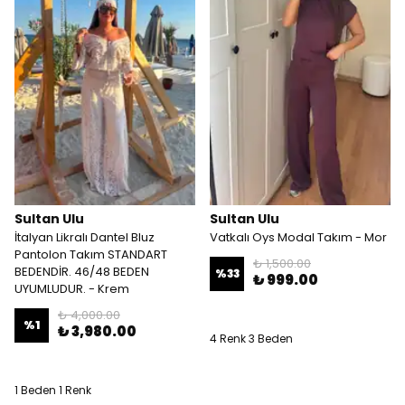
Sultan Ulu
Sultan Ulu
İtalyan Likralı Dantel Bluz
Vatkalı Oys Modal Takım - Mor
Pantolon Takım STANDART
₺ 1,500.00
BEDENDİR. 46/48 BEDEN
%
33
₺ 999.00
UYUMLUDUR. - Krem
₺ 4,000.00
%
1
₺ 3,980.00
4 Renk 3 Beden
1 Beden 1 Renk