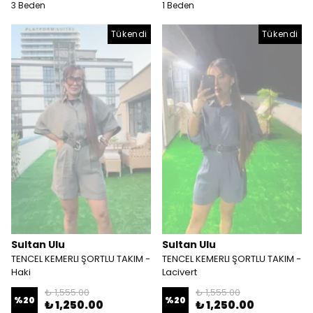
3 Beden
1 Beden
Tükendi
Tükendi
Sultan Ulu
Sultan Ulu
TENCEL KEMERLI ŞORTLU TAKIM -
TENCEL KEMERLI ŞORTLU TAKIM -
Haki
Lacivert
₺ 1,555.00
₺ 1,555.00
%
20
%
20
₺ 1,250.00
₺ 1,250.00