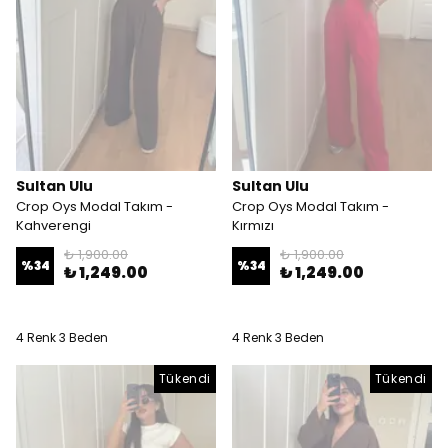
Sultan Ulu
Sultan Ulu
Crop Oys Modal Takım -
Crop Oys Modal Takım -
Kahverengi
Kırmızı
₺ 1,900.00
₺ 1,900.00
%
34
%
34
₺ 1,249.00
₺ 1,249.00
4 Renk 3 Beden
4 Renk 3 Beden
Tükendi
Tükendi