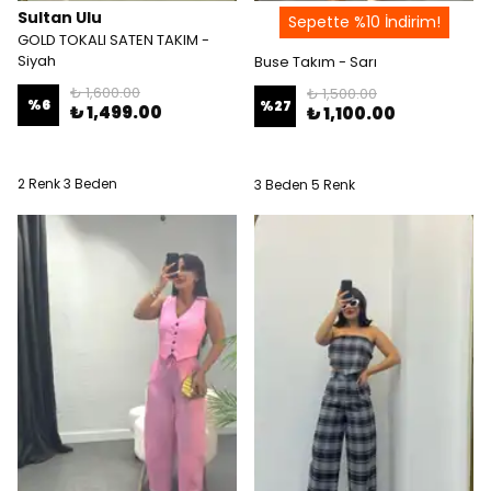
Sultan Ulu
Sepette %10 İndirim!
GOLD TOKALI SATEN TAKIM -
Siyah
Buse Takım - Sarı
₺ 1,600.00
₺ 1,500.00
%
6
%
27
₺ 1,499.00
₺ 1,100.00
2 Renk 3 Beden
3 Beden 5 Renk