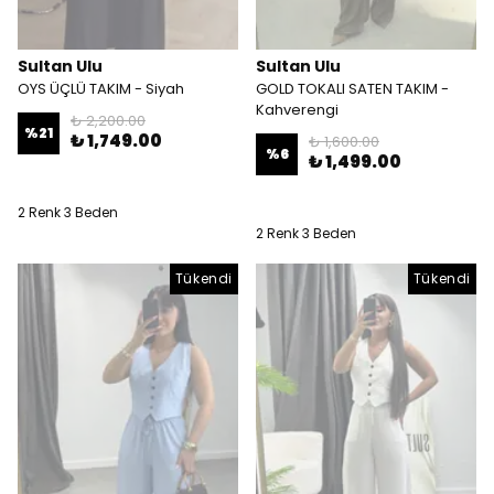
Sultan Ulu
Sultan Ulu
OYS ÜÇLÜ TAKIM - Siyah
GOLD TOKALI SATEN TAKIM -
Kahverengi
₺ 2,200.00
%
21
₺ 1,749.00
₺ 1,600.00
%
6
₺ 1,499.00
2 Renk 3 Beden
2 Renk 3 Beden
Tükendi
Tükendi