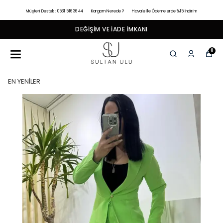
Müşteri Destek : 0531 516 36 44
Kargom Nerede ?
Havale İle Ödemelerde %15 İndirim
DEĞIŞIM VE İADE İMKANI
0
EN YENİLER