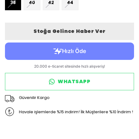
38
40
42
44
Stoğa Gelince Haber Ver
WHATSAPP
Güvenilir Kargo
Havale işlemlerde %15 indirim! İlk Müşterilere %10 İndirim !