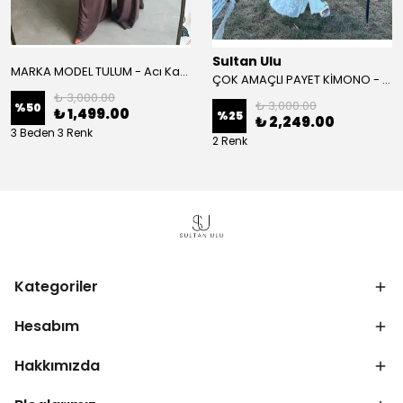
Sultan Ulu
MARKA MODEL TULUM - Acı Kahve
ÇOK AMAÇLI PAYET KİMONO - Beyaz
₺ 3,000.00
₺ 3,000.00
%
50
₺ 1,499.00
%
25
₺ 2,249.00
3 Beden 3 Renk
2 Renk
Kategoriler
Hesabım
Hakkımızda