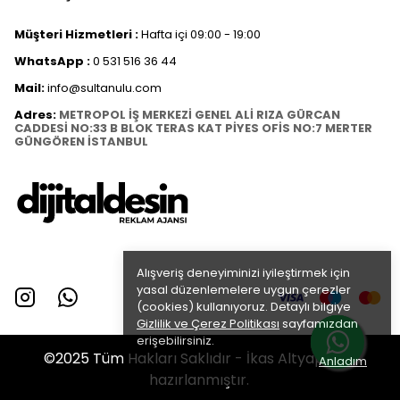
Müşteri Hizmetleri :
Hafta içi 09:00 - 19:00
WhatsApp :
0 531 516 36 44
Mail:
info@sultanulu.com
Adres:
METROPOL İŞ MERKEZİ GENEL ALİ RIZA GÜRCAN
CADDESİ NO:33 B BLOK TERAS KAT PİYES OFİS NO:7 MERTER
GÜNGÖREN İSTANBUL
Alışveriş deneyiminizi iyileştirmek için
yasal düzenlemelere uygun çerezler
(cookies) kullanıyoruz. Detaylı bilgiye
Gizlilik ve Çerez Politikası
sayfamızdan
erişebilirsiniz.
©2025 Tüm Hakları Saklıdır - İkas Altyapısı ile
Anladım
hazırlanmıştır.