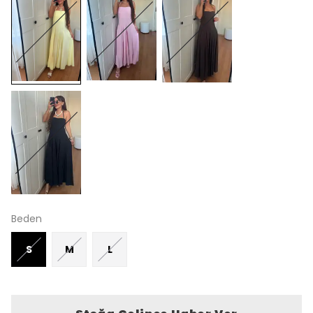
Beden
S
M
L