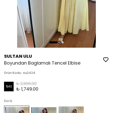
SULTAN ULU
Boyundan Baglamalı Tencel Elbise
Ürün Kodu
:
su2424
₺ 2,906.00
%
40
₺ 1,749.00
Renk