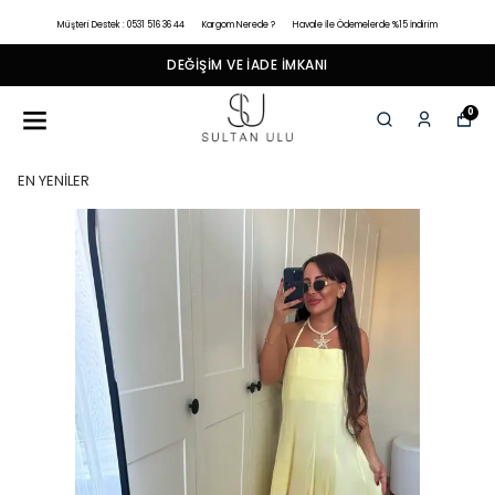
Müşteri Destek : 0531 516 36 44
Kargom Nerede ?
Havale İle Ödemelerde %15 İndirim
DEĞIŞIM VE İADE İMKANI
0
EN YENİLER