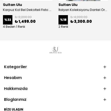
Sultan Ulu
Sultan Ulu
Karpuz Kol Bel Dekolteli Fisto Uzun Elbise - Beyaz
İtalyan Koleksiyonu Dantel Örgü Maxi Elbise - Krem
₺ 2,200.00
₺ 4,000.00
%
32
%
18
₺ 1,499.00
₺ 3,300.00
4 Beden 1 Renk
2 Renk
Kategoriler
Hesabım
Hakkımızda
Bloglarımız
BİZE ULAŞIN