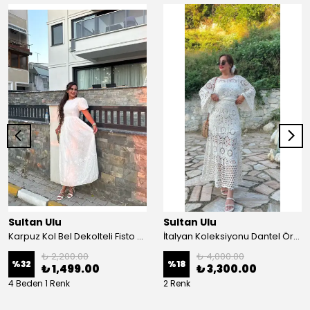
Sultan Ulu
Sultan Ulu
Karpuz Kol Bel Dekolteli Fisto Uzun Elbise - Beyaz
İtalyan Koleksiyonu Dantel Örgü Maxi Elbise - Krem
₺ 2,200.00
₺ 4,000.00
%
32
%
18
₺ 1,499.00
₺ 3,300.00
4 Beden 1 Renk
2 Renk