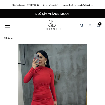
Müşteri Destek : 0531 516 36 44
Kargom Nerede ?
Havale İle Ödemelerde %15 İndirim
DEĞIŞIM VE İADE İMKANI
0
Elbise