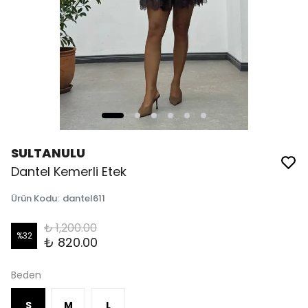
SULTANULU
Dantel Kemerli Etek
Ürün Kodu
:
dantel611
₺ 1,200.00
%
32
₺ 820.00
Beden
S
M
L