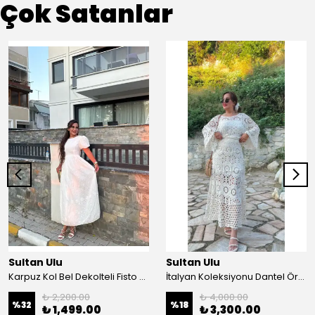
Çok Satanlar
Sultan Ulu
Sultan Ulu
Karpuz Kol Bel Dekolteli Fisto Uzun Elbise - Beyaz
İtalyan Koleksiyonu Dantel Örgü Maxi Elbise - Krem
₺ 2,200.00
₺ 4,000.00
%
32
%
18
₺ 1,499.00
₺ 3,300.00