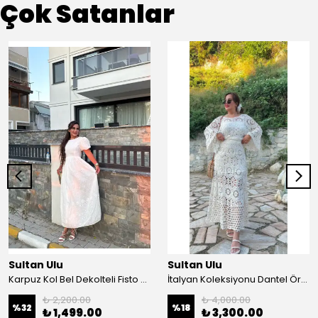
Çok Satanlar
Sultan Ulu
Sultan Ulu
Karpuz Kol Bel Dekolteli Fisto Uzun Elbise - Beyaz
İtalyan Koleksiyonu Dantel Örgü Maxi Elbise - Krem
₺ 2,200.00
₺ 4,000.00
%
32
%
18
₺ 1,499.00
₺ 3,300.00