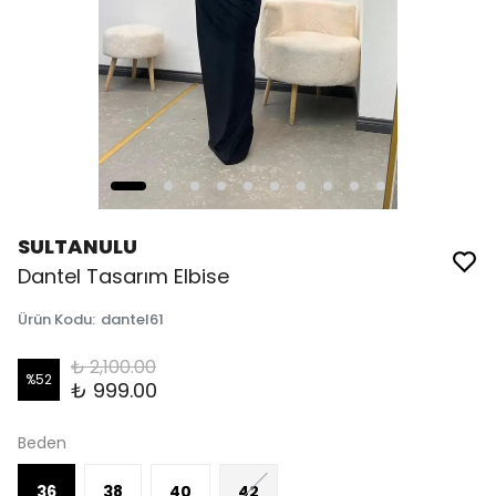
SULTANULU
Dantel Tasarım Elbise
Ürün Kodu
:
dantel61
₺ 2,100.00
%
52
₺ 999.00
Beden
36
38
40
42