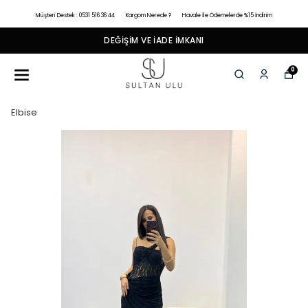
Müşteri Destek : 0531 516 36 44
Kargom Nerede ?
Havale İle Ödemelerde %15 İndirim
DEĞIŞIM VE İADE İMKANI
0
Elbise