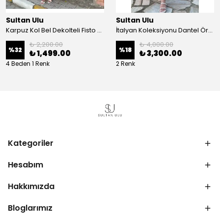
Sultan Ulu
Sultan Ulu
Karpuz Kol Bel Dekolteli Fisto Uzun Elbise - Beyaz
İtalyan Koleksiyonu Dantel Örgü Maxi Elbise - Krem
₺ 2,200.00
₺ 4,000.00
%
32
%
18
₺ 1,499.00
₺ 3,300.00
4 Beden 1 Renk
2 Renk
Kategoriler
Hesabım
Hakkımızda
Bloglarımız