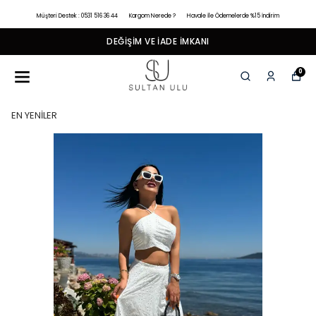
Müşteri Destek : 0531 516 36 44
Kargom Nerede ?
Havale İle Ödemelerde %15 İndirim
DEĞIŞIM VE İADE İMKANI
0
EN YENİLER