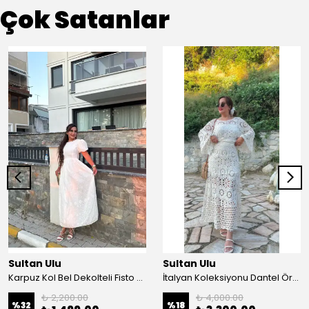
Çok Satanlar
Sultan Ulu
Sultan Ulu
Karpuz Kol Bel Dekolteli Fisto Uzun Elbise - Beyaz
İtalyan Koleksiyonu Dantel Örgü Maxi Elbise - Krem
₺ 2,200.00
₺ 4,000.00
%
32
%
18