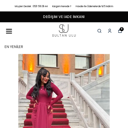
Müşteri Destek : 0531 516 36 44
Kargom Nerede ?
Havale İle Ödemelerde %15 İndirim
DEĞIŞIM VE İADE İMKANI
0
EN YENİLER