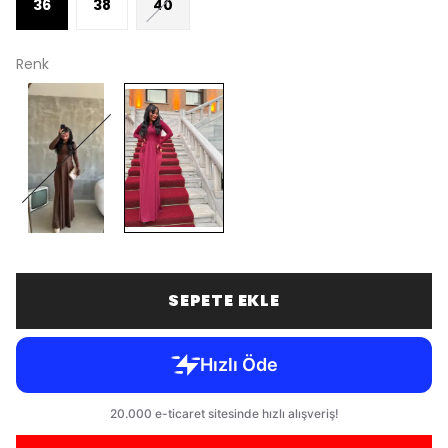
36
38
40
Renk
SEPETE EKLE