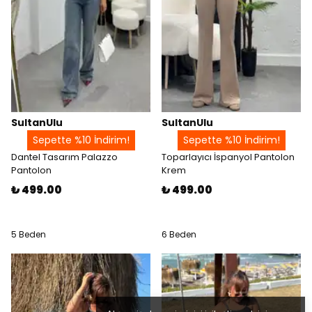
SultanUlu
SultanUlu
Sepette %10 İndirim!
Sepette %10 İndirim!
Dantel Tasarım Palazzo
Toparlayıcı İspanyol Pantolon
Pantolon
Krem
₺ 499.00
₺ 499.00
5 Beden
6 Beden