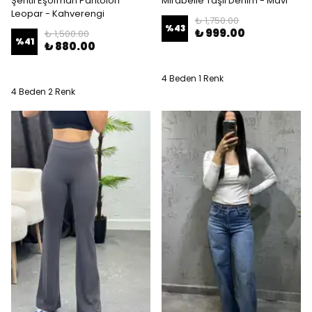
Şeritli Eşofman Pantolon
Mirabelle Taşlı Denim - Mavi
Leopar - Kahverengi
₺ 1,750.00
%
43
₺ 999.00
₺ 1,500.00
%
41
₺ 880.00
4 Beden 1 Renk
4 Beden 2 Renk