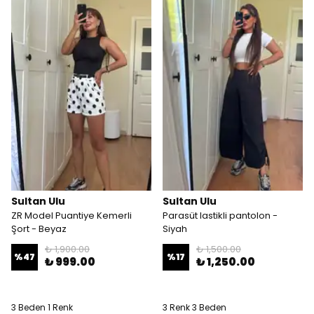
Sultan Ulu
Sultan Ulu
ZR Model Puantiye Kemerli
Parasüt lastikli pantolon -
Şort - Beyaz
Siyah
₺ 1,900.00
₺ 1,500.00
%
47
%
17
₺ 999.00
₺ 1,250.00
3 Beden 1 Renk
3 Renk 3 Beden