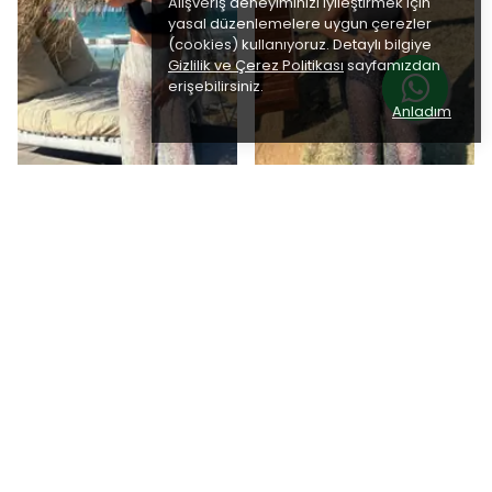
Alışveriş deneyiminizi iyileştirmek için
yasal düzenlemelere uygun çerezler
(cookies) kullanıyoruz. Detaylı bilgiye
Gizlilik ve Çerez Politikası
sayfamızdan
erişebilirsiniz.
Anladım
Sultan Ulu
Sultan Ulu
Payetli Yarım Astarlı Pareo
Payetli Yarım Astarlı Pareo
Pantolon - Krem
Pantolon - Siyah
₺ 2,200.00
₺ 2,200.00
%
50
%
50
₺ 1,100.00
₺ 1,100.00
3 Renk 3 Beden
3 Renk 3 Beden