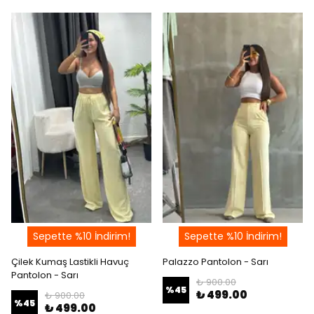
Sepette %10 İndirim!
Sepette %10 İndirim!
Çilek Kumaş Lastikli Havuç
Palazzo Pantolon - Sarı
Pantolon - Sarı
₺ 900.00
%
45
₺ 499.00
₺ 900.00
%
45
₺ 499.00