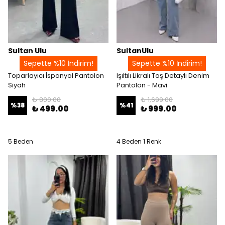
Sultan Ulu
SultanUlu
Sepette %10 İndirim!
Sepette %10 İndirim!
Toparlayıcı İspanyol Pantolon
Işıltılı Likralı Taş Detaylı Denim
Siyah
Pantolon - Mavi
₺ 800.00
₺ 1,699.00
%
38
%
41
₺ 499.00
₺ 999.00
5 Beden
4 Beden 1 Renk