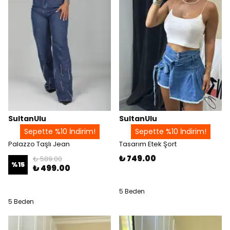
SultanUlu
SultanUlu
Sepette %10 İndirim!
Sepette %10 İndirim!
Palazzo Taşlı Jean
Tasarım Etek Şort
₺ 749.00
₺ 589.00
%
15
₺ 499.00
5 Beden
5 Beden