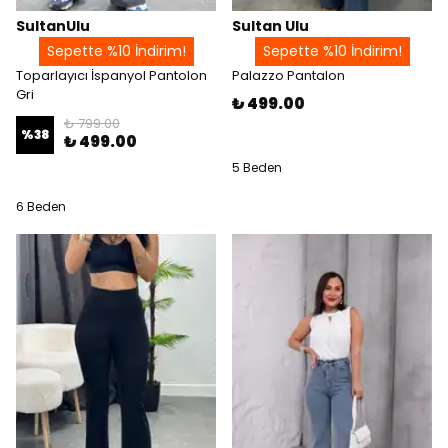
SultanUlu
Sultan Ulu
Sepette %10 İndirim!
Sepette %10 İndirim!
Toparlayıcı İspanyol Pantolon
Palazzo Pantalon
Gri
₺ 499.00
₺ 799.00
%
38
₺ 499.00
5 Beden
6 Beden