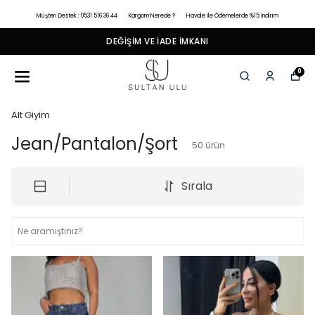
Müşteri Destek : 0531 516 36 44
Kargom Nerede ?
Havale İle Ödemelerde %15 İndirim
DEĞIŞIM VE İADE İMKANI
0
Alt Giyim
Jean/Pantalon/Şort
50
ürün
Sırala