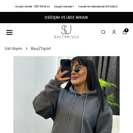
Müşteri Destek : 0531 516 36 44
Kargom Nerede ?
Havale İle Ödemelerde %15 İndirim
DEĞIŞIM VE İADE İMKANI
0
Üst Giyim
Bluz/Tişört