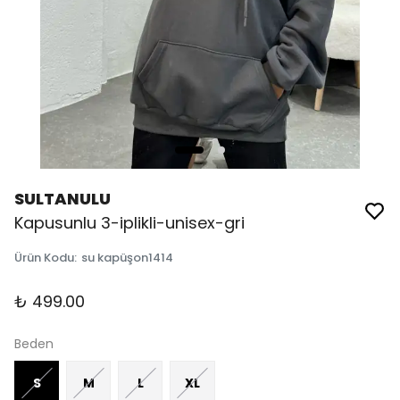
SULTANULU
Kapusunlu 3-iplikli-unisex-gri
Ürün Kodu
:
su kapüşon1414
₺ 499.00
Beden
S
M
L
XL