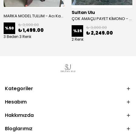
Sultan Ulu
MARKA MODEL TULUM - Acı Kahve
ÇOK AMAÇLI PAYET KİMONO - Beyaz
₺ 3,000.00
₺ 3,000.00
%
50
₺ 1,499.00
%
25
₺ 2,249.00
3 Beden 3 Renk
2 Renk
Kategoriler
Hesabım
Hakkımızda
Bloglarımız