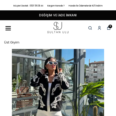
Müşteri Destek : 0531 516 36 44
Kargom Nerede ?
Havale İle Ödemelerde %15 İndirim
DEĞIŞIM VE İADE İMKANI
0
Üst Giyim