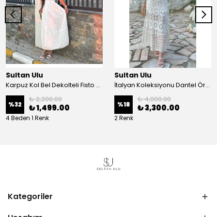
Sultan Ulu
Sultan Ulu
Karpuz Kol Bel Dekolteli Fisto Uzun Elbise - Beyaz
İtalyan Koleksiyonu Dantel Örgü Maxi Elbise - Krem
₺ 2,200.00
₺ 4,000.00
%
32
%
18
₺ 1,499.00
₺ 3,300.00
4 Beden 1 Renk
2 Renk
Kategoriler