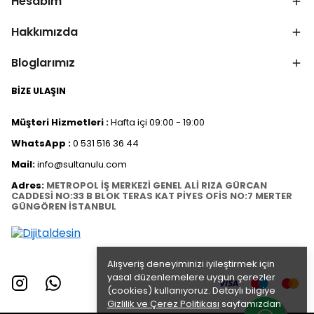
Hesabım
Hakkımızda
Bloglarımız
BİZE ULAŞIN
Müşteri Hizmetleri :
Hafta içi 09:00 - 19:00
WhatsApp :
0 531 516 36 44
Mail:
info@sultanulu.com
Adres:
METROPOL İŞ MERKEZİ GENEL ALİ RIZA GÜRCAN
CADDESİ NO:33 B BLOK TERAS KAT PİYES OFİS NO:7 MERTER
GÜNGÖREN İSTANBUL
Alışveriş deneyiminizi iyileştirmek için
yasal düzenlemelere uygun çerezler
(cookies) kullanıyoruz. Detaylı bilgiye
Gizlilik ve Çerez Politikası
sayfamızdan