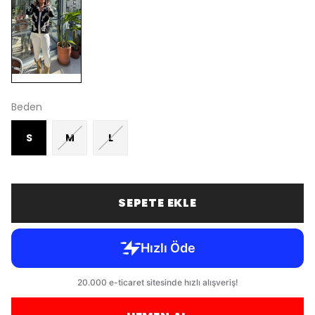
Beden
S
M
L
SEPETE EKLE