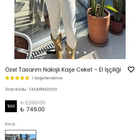
Özel Tasarım Nakışlı Kaşe Ceket – El İşçiliği
1 değerlendirme
Ürün Kodu
:
TASARIM2020
₺ 2,200.00
%
66
₺ 749.00
Renk