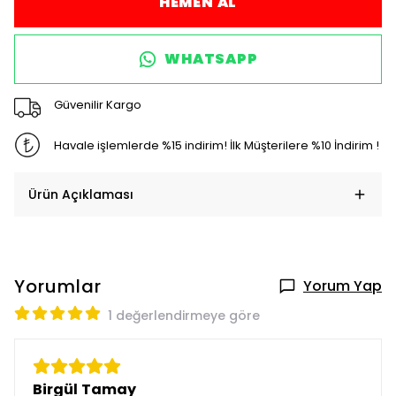
HEMEN AL
WHATSAPP
Güvenilir Kargo
Havale işlemlerde %15 indirim! İlk Müşterilere %10 İndirim !
Ürün Açıklaması
Yorumlar
Yorum Yap
1 değerlendirmeye göre
Birgül Tamay