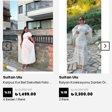
Sultan Ulu
Sultan Ulu
Karpuz Kol Bel Dekolteli Fisto Uzun Elbise - Beyaz
İtalyan Koleksiyonu Dantel Örgü Maxi Elbise - Krem
₺ 2,200.00
₺ 4,000.00
%
32
%
18
₺ 1,499.00
₺ 3,300.00
4 Beden 1 Renk
2 Renk