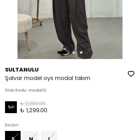
SULTANULU
Şalvar model oys modal takım
Ürün Kodu
:
modal12
₺ 2,200.00
%
41
₺ 1,299.00
Beden
S
M
L