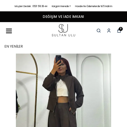
Müşteri Destek : 0531 516 36 44
Kargom Nerede ?
Havale İle Ödemelerde %15 İndirim
DEĞIŞIM VE İADE İMKANI
0
EN YENİLER