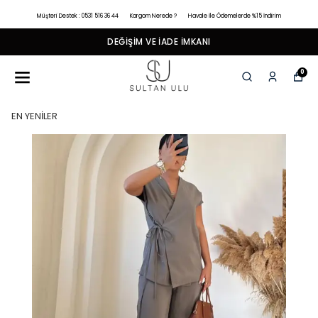
Müşteri Destek : 0531 516 36 44
Kargom Nerede ?
Havale İle Ödemelerde %15 İndirim
DEĞIŞIM VE İADE İMKANI
0
EN YENİLER