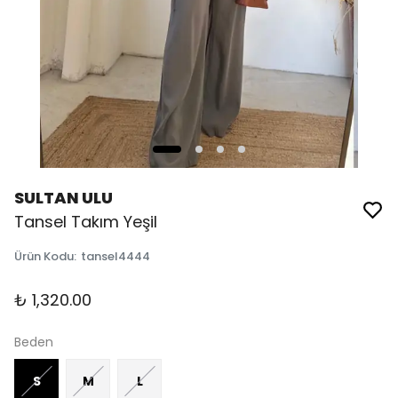
SULTAN ULU
Tansel Takım Yeşil
Ürün Kodu
:
tansel4444
₺ 1,320.00
Beden
S
M
L