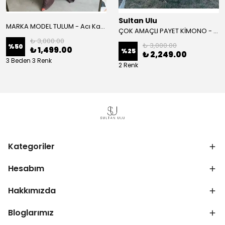
Sultan Ulu
MARKA MODEL TULUM - Acı Kahve
ÇOK AMAÇLI PAYET KİMONO - Beyaz
₺ 3,000.00
₺ 3,000.00
%
50
₺ 1,499.00
%
25
₺ 2,249.00
3 Beden 3 Renk
2 Renk
Kategoriler
Hesabım
Hakkımızda
Bloglarımız