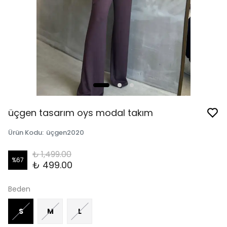
üçgen tasarım oys modal takım
Ürün Kodu
:
üçgen2020
₺ 1,499.00
%
67
₺ 499.00
Beden
S
M
L