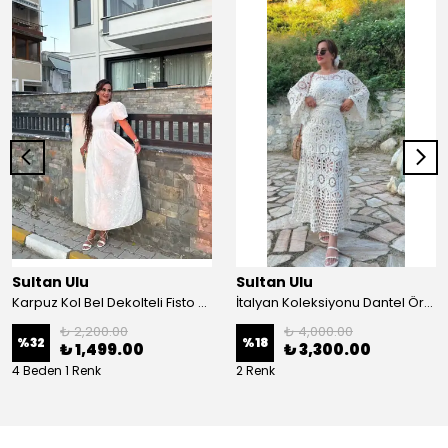
Sultan Ulu
Sultan Ulu
Karpuz Kol Bel Dekolteli Fisto Uzun Elbise - Beyaz
İtalyan Koleksiyonu Dantel Örgü Maxi Elbise - Krem
₺ 2,200.00
₺ 4,000.00
%
32
%
18
₺ 1,499.00
₺ 3,300.00
4 Beden 1 Renk
2 Renk