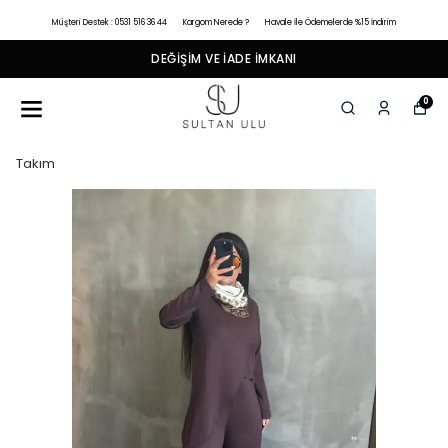
Müşteri Destek : 0531 516 36 44
Kargom Nerede ?
Havale İle Ödemelerde %15 İndirim
DEĞIŞIM VE İADE İMKANI
0
Takım