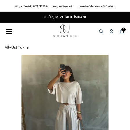
Müşteri Destek : 0531 516 36 44
Kargom Nerede ?
Havale İle Ödemelerde %15 İndirim
DEĞIŞIM VE İADE İMKANI
0
Alt-Üst Takım