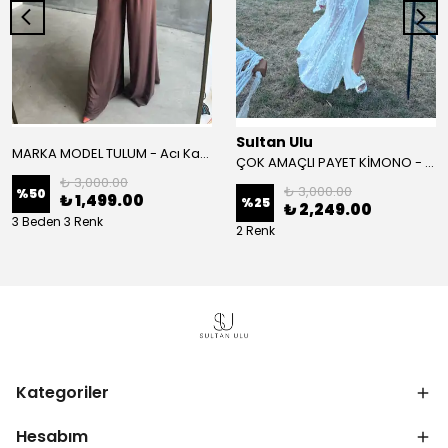
Sultan Ulu
MARKA MODEL TULUM - Acı Kahve
ÇOK AMAÇLI PAYET KİMONO - Beyaz
₺ 3,000.00
₺ 3,000.00
%
50
₺ 1,499.00
%
25
₺ 2,249.00
3 Beden 3 Renk
2 Renk
Kategoriler
Hesabım