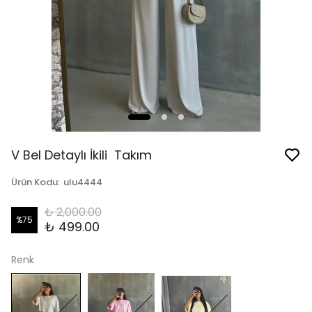
V Bel Detaylı İkili Takım
Ürün Kodu
:
ulu4444
₺ 2,000.00
%
75
₺ 499.00
Renk