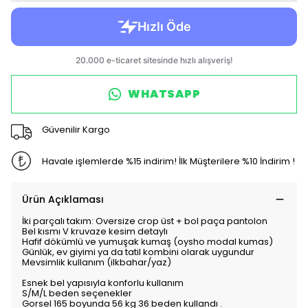
WHATSAPP
Güvenilir Kargo
Havale işlemlerde %15 indirim! İlk Müşterilere %10 İndirim !
Ürün Açıklaması
İki parçalı takım: Oversize crop üst + bol paça pantolon
Bel kısmı V kruvaze kesim detaylı
Hafif dökümlü ve yumuşak kumaş (oysho modal kumas)
Günlük, ev giyimi ya da tatil kombini olarak uygundur
Mevsimlik kullanım (ilkbahar/yaz)
Esnek bel yapısıyla konforlu kullanım
S/M/L beden seçenekler
Gorsel 165 boyunda 56 kg 36 beden kullandı .