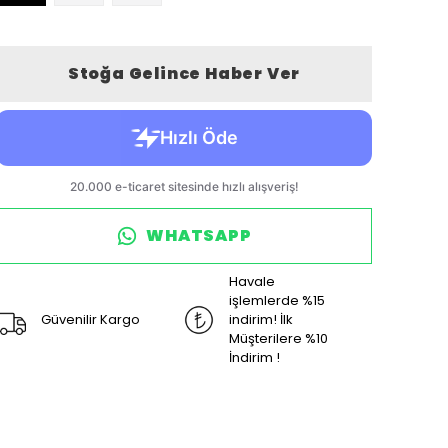
Stoğa Gelince Haber Ver
WHATSAPP
Havale
işlemlerde %15
Güvenilir Kargo
indirim! İlk
Müşterilere %10
İndirim !