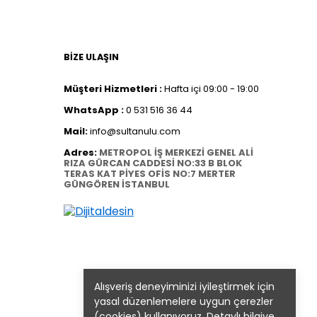
BİZE ULAŞIN
Müşteri Hizmetleri :
Hafta içi 09:00 - 19:00
WhatsApp :
0 531 516 36 44
Mail:
info@sultanulu.com
Adres:
METROPOL İŞ MERKEZİ GENEL ALİ
RIZA GÜRCAN CADDESİ NO:33 B BLOK
TERAS KAT PİYES OFİS NO:7 MERTER
GÜNGÖREN İSTANBUL
Alışveriş deneyiminizi iyileştirmek için
yasal düzenlemelere uygun çerezler
(cookies) kullanıyoruz. Detaylı bilgiye