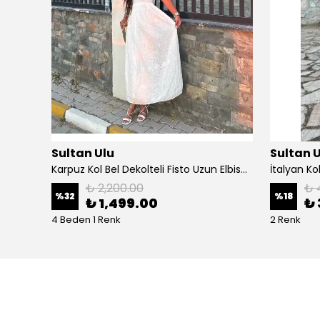
Sultan Ulu
Sultan 
Karpuz Kol Bel Dekolteli Fisto Uzun Elbise - Beyaz
₺ 2,200.00
₺ 
%
32
%
18
₺ 1,499.00
₺ 
4 Beden 1 Renk
2 Renk