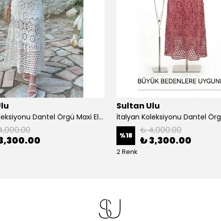
Ulu
Sultan Ulu
İtalyan Koleksiyonu Dantel Örgü Maxi Elbise - Krem
4,000.00
₺ 4,000.00
%
18
3,300.00
₺ 3,300.00
2 Renk