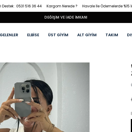
i Destek : 0531 516 36 44
Kargom Nerede ?
Havale İle Ödemelerde %15 
DEĞIŞIM VE İADE İMKANI
 GELENLER
ELBİSE
ÜST GİYİM
ALT GİYİM
TAKIM
DI