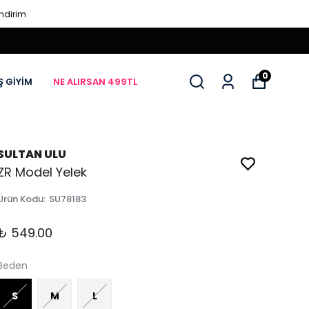
İndirim
0
Ş GİYİM
NE ALIRSAN 499TL
SULTAN ULU
ZR Model Yelek
Ürün Kodu
:
SU78183
₺ 549.00
Beden
S
M
L