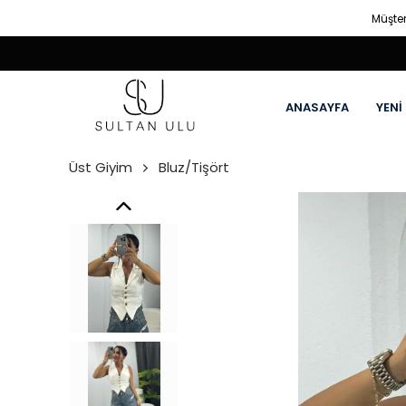
Müşter
ANASAYFA
YENİ
Üst Giyim
Bluz/Tişört