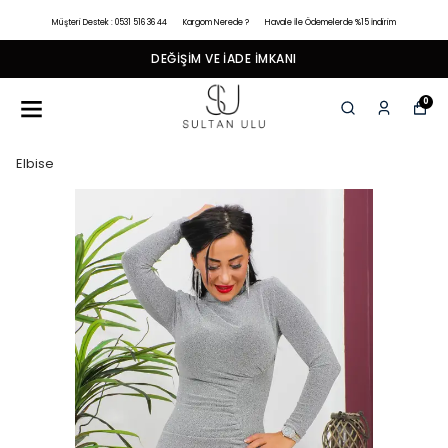
Müşteri Destek : 0531 516 36 44
Kargom Nerede ?
Havale İle Ödemelerde %15 İndirim
DEĞIŞIM VE İADE İMKANI
0
Elbise