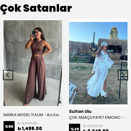
Çok Satanlar
Sultan Ulu
MARKA MODEL TULUM - Acı Kahve
ÇOK AMAÇLI PAYET KİMONO - Beyaz
₺ 3,000.00
₺ 3,000.00
%
50
₺ 1,499.00
%
25