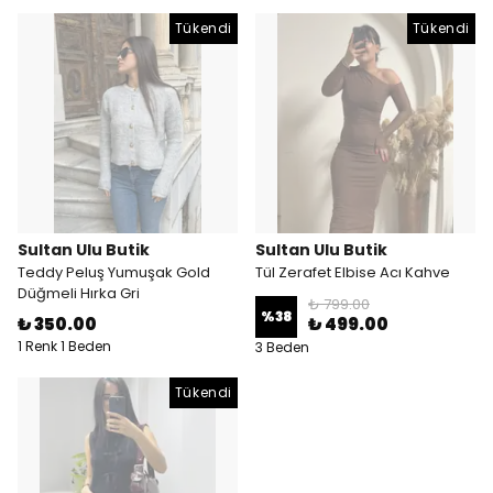
Tükendi
Tükendi
Sultan Ulu Butik
Sultan Ulu Butik
Teddy Peluş Yumuşak Gold
Tül Zerafet Elbise Acı Kahve
Düğmeli Hırka Gri
₺ 799.00
%
38
₺ 350.00
₺ 499.00
1 Renk 1 Beden
3 Beden
Tükendi