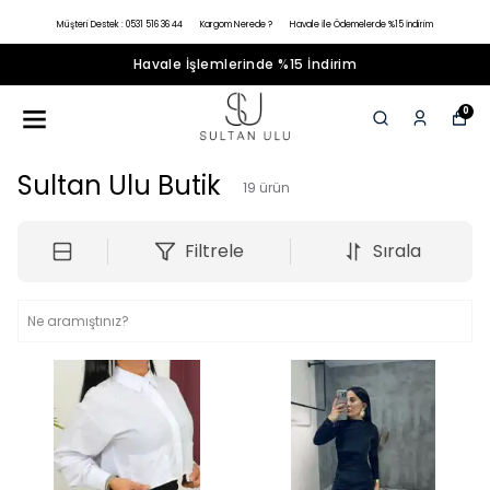
Müşteri Destek : 0531 516 36 44
Kargom Nerede ?
Havale İle Ödemelerde %15 İndirim
Havale İşlemlerinde %15 İndirim
0
Sultan Ulu Butik
19
ürün
Filtrele
Sırala