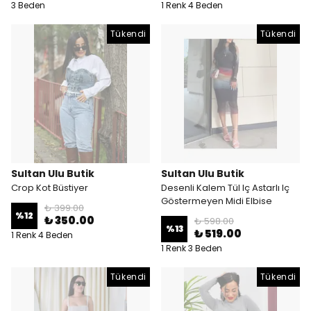
3 Beden
1 Renk 4 Beden
Tükendi
Tükendi
Sultan Ulu Butik
Sultan Ulu Butik
Crop Kot Büstiyer
Desenli Kalem Tül Iç Astarlı Iç
Göstermeyen Midi Elbise
₺ 399.00
%
12
₺ 350.00
₺ 598.00
%
13
₺ 519.00
1 Renk 4 Beden
1 Renk 3 Beden
Tükendi
Tükendi