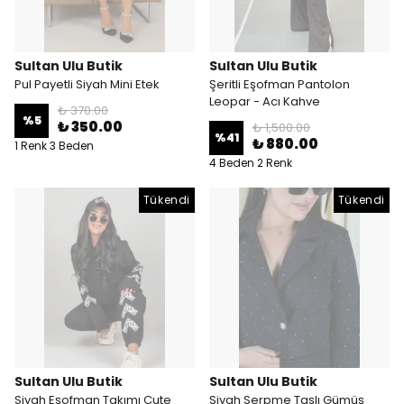
Sultan Ulu Butik
Sultan Ulu Butik
Pul Payetli Siyah Mini Etek
Şeritli Eşofman Pantolon
Leopar - Acı Kahve
₺ 370.00
%
5
₺ 350.00
₺ 1,500.00
%
41
₺ 880.00
1 Renk 3 Beden
4 Beden 2 Renk
Tükendi
Tükendi
Sultan Ulu Butik
Sultan Ulu Butik
Siyah Eşofman Takımı Cute
Siyah Serpme Taşlı Gümüş