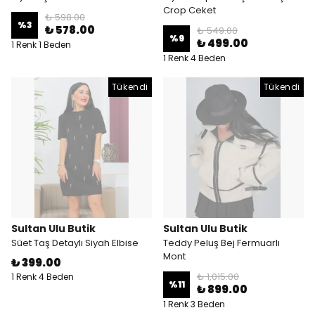
Crop Ceket
₺ 598.00
%
3
₺ 578.00
₺ 549.00
%
9
₺ 499.00
1 Renk 1 Beden
1 Renk 4 Beden
Tükendi
Tükendi
Sultan Ulu Butik
Sultan Ulu Butik
Süet Taş Detaylı Siyah Elbise
Teddy Peluş Bej Fermuarlı
Mont
₺ 399.00
₺ 1,015.00
1 Renk 4 Beden
%
11
₺ 899.00
1 Renk 3 Beden