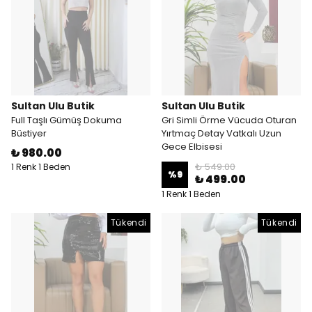
Sultan Ulu Butik
Sultan Ulu Butik
Full Taşlı Gümüş Dokuma
Gri Simli Örme Vücuda Oturan
Büstiyer
Yırtmaç Detay Vatkalı Uzun
Gece Elbisesi
₺ 980.00
₺ 549.00
1 Renk 1 Beden
%
9
₺ 499.00
1 Renk 1 Beden
Tükendi
Tükendi