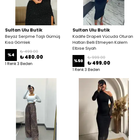
Sultan Ulu Butik
Sultan Ulu Butik
Beyaz Serpme Taşlı Gümüş
Kadife Drapeli Vücuda Oturan
Kısa Gömlek
Hatları Belli Etmeyen Kalem
Elbise Siyah
₺ 499.00
%
4
₺ 480.00
₺ 999.00
%
50
₺ 499.00
1 Renk 3 Beden
1 Renk 3 Beden