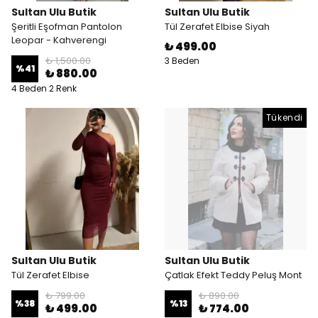
Sultan Ulu Butik
Sultan Ulu Butik
Şeritli Eşofman Pantolon
Tül Zerafet Elbise Siyah
Leopar - Kahverengi
₺ 499.00
₺ 1,500.00
3 Beden
%
41
₺ 880.00
4 Beden 2 Renk
Tükendi
Sultan Ulu Butik
Sultan Ulu Butik
Tül Zerafet Elbise
Çatlak Efekt Teddy Peluş Mont
₺ 799.00
₺ 890.00
%
38
%
13
₺ 499.00
₺ 774.00